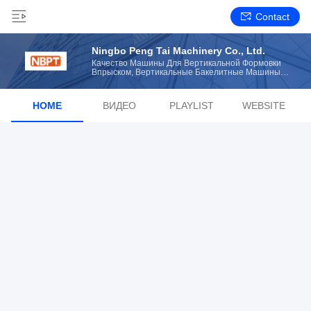
Contact
Ningbo Peng Tai Machinery Co., Ltd.
Качество Машины Для Вертикальной Формовки
Впрыском, Вертикальные Бакелитные Машины
Manufacturer From China
HOME
ВИДЕО
PLAYLIST
WEBSITE