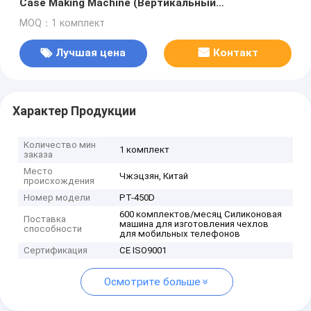
Case Making Machine (Вертикальный
производитель) Машина для изготовления
MOQ：1 комплект
чехлов для мобильных телефонов
Лучшая цена
Контакт
Характер Продукции
Количество мин
1 комплект
заказа
Место
Чжэцзян, Китай
происхождения
Номер модели
PT-450D
600 комплектов/месяц Силиконовая
Поставка
машина для изготовления чехлов
способности
для мобильных телефонов
Сертификация
CE ISO9001
Осмотрите больше