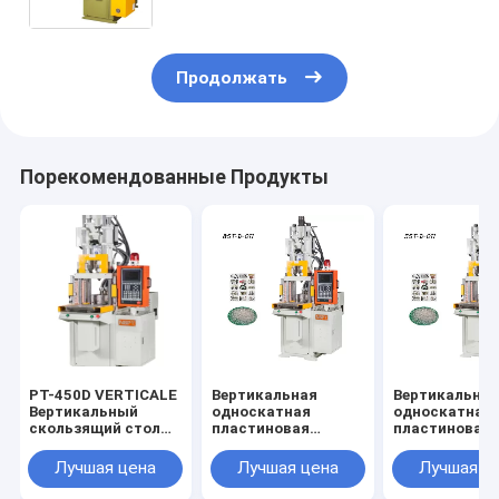
изготовления чехлов для
мобильных телефонов
Продолжать
Порекомендованные Продукты
PT-450D VERTICALE
Вертикальная
Вертикальна
Вертикальный
односкатная
односкатная
скользящий стол
пластиновая
пластиновая
Пластиковая
инжекционная
инжекционна
инъекционная
литейная машина
литейная ма
Лучшая цена
Лучшая цена
Лучшая ц
машина
85T
55T