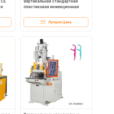
 CE
Вертикальная стандартная
ья
пластиковая инжекционная
1000,
литейная машина для
электрической розетки
Лучшая Цена