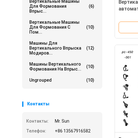
Вертикальные Машины
Вертик
Для Формования
(6)
автома
Впрыс...
для ин
пласти
Вертикальные Машины
Для Формования С
(10)
Пом...
Машины Для
Вертикального Впрыска
(12)
Модиров...
Машины Вертикального
(10)
Формования На Впрыс...
Ungrouped
(10)
Контакты
Контакты:
Mr. Sun
Телефон:
+86 13567916582