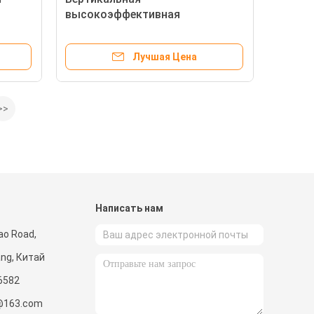
высокоэффективная
вращающаяся вертикальная
пластиковая инжекционная
Лучшая Цена
литья
>>
и
Написать нам
iao Road,
ang, Китай
6582
@163.com