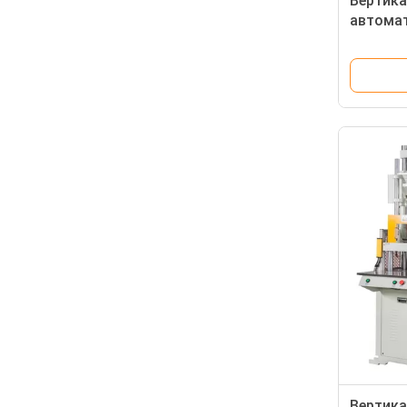
Вертик
автома
для ин
пласти
Вертика