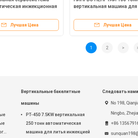
тическая инжекционная
вертикальная машина для
я машина для
формования с помощью
иодных светодиодных
инжекции
Лучшая Цена
Лучшая Цена
й
1
2
>
Вертикальные бакелитные
Следовать нам
No 198, Qianj
машины
Ningbo, Zheji
ные
PT-450 7.5KW вертикальная
ые
250 тонн автоматическая
+86 1356791
ого
машина для литья инжекцией
sunquan198