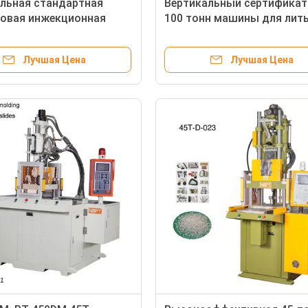
льная стандартная
Вертикальный сертификат
ковая инжекционная
100 тонн машины для лит
я машина для
инжекционной формой PT-
ческой розетки
PT-1000
Лучшая Цена
Лучшая Цена