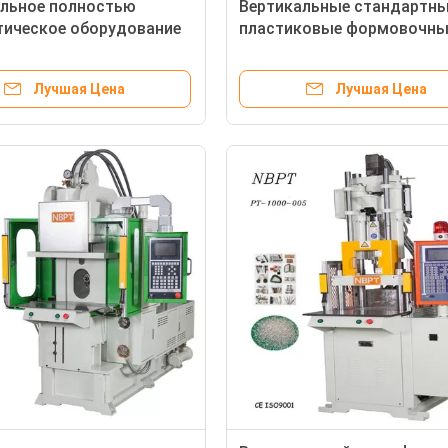
альное полностью
Вертикальные стандартн
тическое оборудование
пластиковые формовочны
жекционной формовки с
машины для инжекционно
ковым замком
формования для зубной н
Лучшая Цена
Лучшая Цена