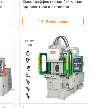
ые
Высокоэффективная 45-тонная
е
односкатная шаттловая
го
таблица вертикальная
итки
инжекционная литья
Лучшая Цена