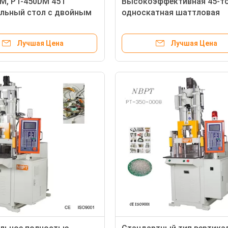
M, PT-450DM 45T
Высокоэффективная 45-т
льный стол с двойным
односкатная шаттловая
ением Прямая
таблица вертикальная
овая инъекционная
инжекционная литья
Лучшая Цена
Лучшая Цена