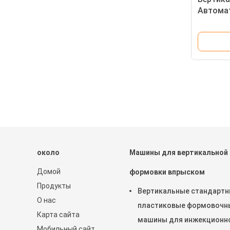
Автома
литейна
светод
модуле
около
Машины для вертикальной
Домой
формовки впрыском
Продукты
Вертикальные стандарт
О нас
пластиковые формовочн
Карта сайта
машины для инжекционн
Мобильный сайт