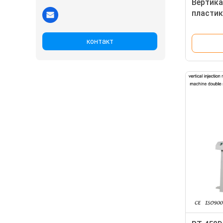
Вертика
пласти
литейна
электри
контакт