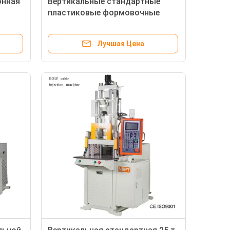
онная
Вертикальные стандартные
пластиковые формовочные
машины для инжекционного
формования для зубной нитки
Лучшая Цена