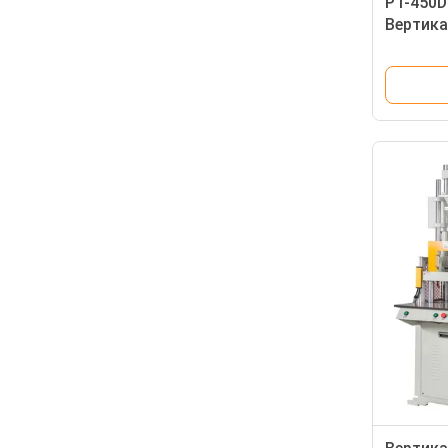
PT-450D
Вертика
скольж
пластик
машина