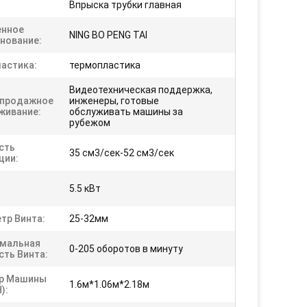
Впрыска трубки главная
нное
NING BO PENG TAI
нование:
ластика:
термопластика
Видеотехническая поддержка,
продажное
инженеры, готовые
живание:
обслуживать машины за
рубежом
сть
35 см3/сек-52 см3/сек
ции:
5.5 кВт
тр Винта:
25-32мм
мальная
0-205 оборотов в минуту
сть Винта:
р Машины
1.6м*1.06м*2.18м
):