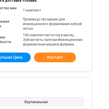
а и доставка Условия:
ество мин
1 комплект
:
Производство машин для
вывая
инжекционного формования зубной
и:
нитью
100 комплектов/сетов в месяц
вка
Зубная нить палочки Инжекционная
бности:
формовочная машина фабрика
учшая Цена
Контакт
:
Вертикальная