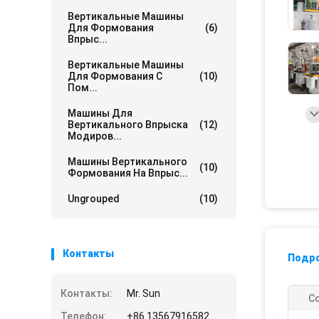
Вертикальные Машины
Для Формования
(6)
Впрыс...
Вертикальные Машины
Для Формования С
(10)
Пом...
Машины Для
Вертикального Впрыска
(12)
Модиров...
Машины Вертикального
(10)
Формования На Впрыс...
Ungrouped
(10)
Контакты
Подр
Контакты:
Mr. Sun
С
Телефон:
+86 13567916582