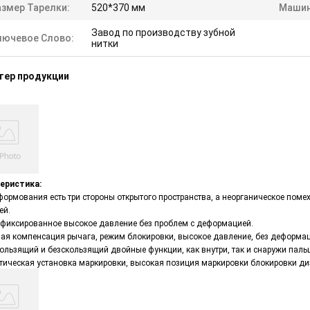
азмер Тарелки:
520*370 мм
Машин
Завод по производству зубной
лючевое Слово:
нитки
тер продукции
еристика:
формования есть три стороны открытого пространства, а неорганическое пом
ей.
 фиксированное высокое давление без проблем с деформацией.
ная компенсация рычага, режим блокировки, высокое давление, без деформац
ользящий и безскользящий двойные функции, как внутри, так и снаружи паль
тическая установка маркировки, высокая позиция маркировки блокировки ди