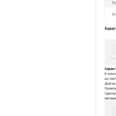
Р
К
Харак
Характ
В зоне 
ых част
Долгое
Патент
Односк
Автома