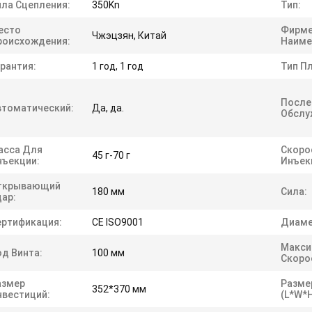
ила Сцепления:
350Kn
Тип:
есто
Фирме
Чжэцзян, Китай
роисхождения:
Наиме
рантия:
1 год, 1 год
Тип П
После
втоматический:
Да, да.
Обслу
асса Для
Скоро
45 г-70 г
нъекции:
Инъек
ткрывающий
180 мм
Сила:
дар:
ертификация:
CE ISO9001
Диаме
Макси
од Винта:
100 мм
Скоро
азмер
Разме
352*370 мм
нвестиций:
(L*W*H