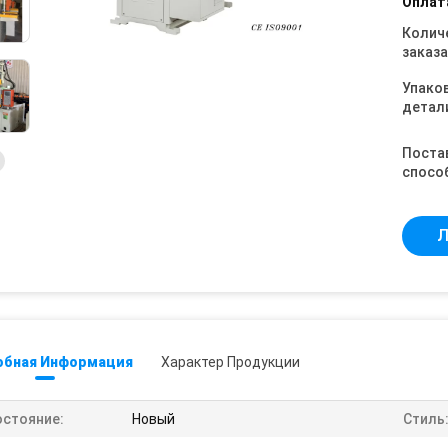
Оплат
Колич
заказа
Упако
детал
Поста
спосо
Л
обная Информация
Характер Продукции
остояние:
Новый
Стиль