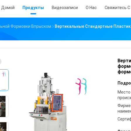
Домой
Продукты
Видеозаписи
О Нас
Свяжитесь С
ьной Формовки Впрыском
Вертикальные Стандартные Пласти
Верт
форм
формо
Подро
Место
проис
Фирме
наиме
Серти