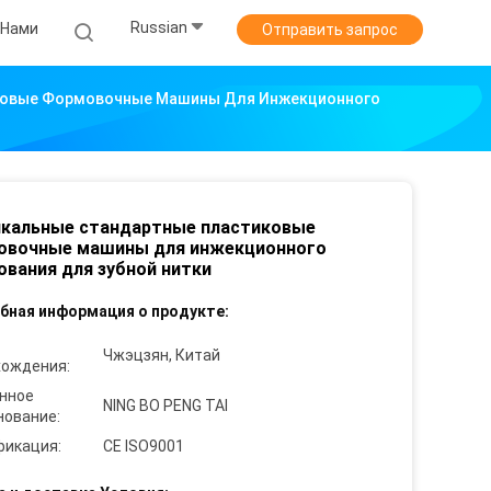
Russian
 Нами
Отправить запрос
ковые Формовочные Машины Для Инжекционного
икальные стандартные пластиковые
овочные машины для инжекционного
вания для зубной нитки
бная информация о продукте:
Чжэцзян, Китай
хождения:
нное
NING BO PENG TAI
нование:
фикация:
CE ISO9001