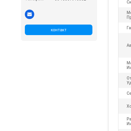
С
М
П
Га
контакт
А
М
И
О
У
С
Х
Р
И