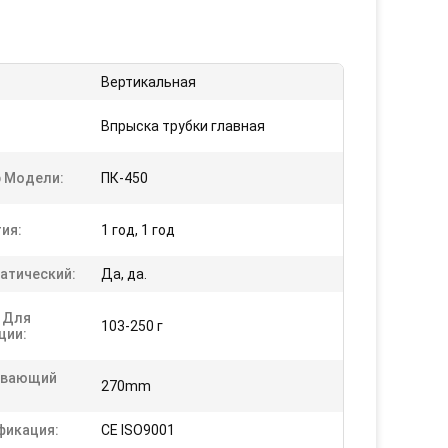
:
Вертикальная
Впрыска трубки главная
 Модели:
ПК-450
ия:
1 год, 1 год
атический:
Да, да.
 Для
103-250 г
ции:
ывающий
270mm
фикация:
CE ISO9001