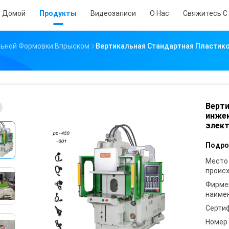
Домой
Продукты
Видеозаписи
О Нас
Свяжитесь С
ьной Формовки Впрыском
Вертикальная Стандартная Пластик
Верти
инжек
элект
Подро
Место
проис
Фирме
наиме
Серти
Номер