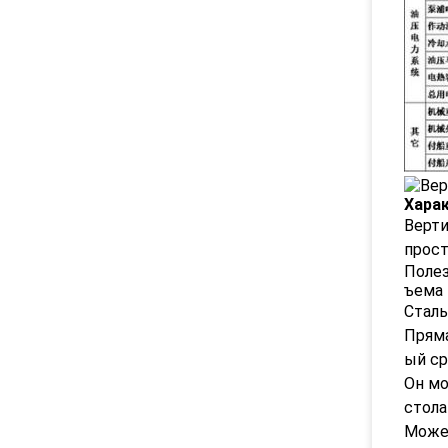
Хара
Верти
прост
Полез
ъема
Сталь
Пряма
ый ср
Он мо
стола
Может