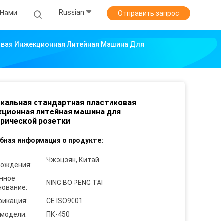
Russian
 Нами
Отправить запрос
овая Инжекционная Литейная Машина Для
кальная стандартная пластиковая
ционная литейная машина для
рической розетки
бная информация о продукте:
Чжэцзян, Китай
хождения:
нное
NING BO PENG TAI
нование:
фикация:
CE ISO9001
 модели:
ПК-450