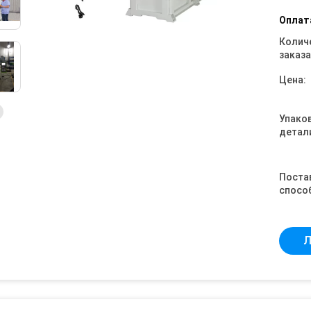
Оплат
Колич
заказа
Цена:
Упако
детал
Поста
спосо
Л