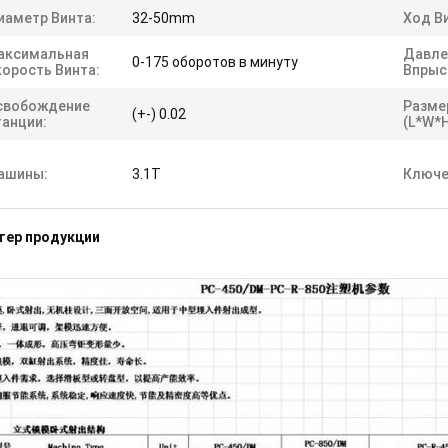
иаметр Винта:
32-50mm
Ход В
аксимальная
Давле
0-175 оборотов в минуту
корость Винта:
Впрыс
свобождение
Разме
(+-) 0.02
танции:
(L*W*H
ашины:
3.1T
Ключе
тер продукции