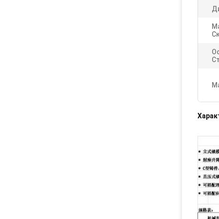
Д
М
С
О
С
М
Харак