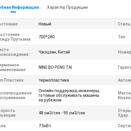
обная Информация
Характер Продукции
остояние:
Новый
Стиль
асстояние
700*280
Тип:
ежду Прутками:
есто
Чжэцзян, Китай
Номер
роисхождения:
ирменное
NING BO PENG TAI
Гарант
аименование:
ип Пластика:
термопластика
Автом
Онлайн-поддержка, инженеры,
ослепродажное
Масса
готовые обслуживать машины
бслуживание:
Инъек
за рубежом
корость
Откр
48 см3/сек - 95 см3/сек
нъекции:
Удар:
ила:
7.5кВт
Серти