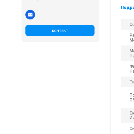
Подр
С
контакт
Р
М
М
П
Ф
Н
Т
П
О
С
И
С