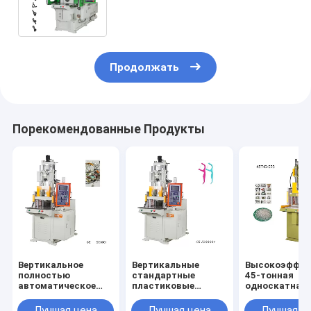
литейная машина для
электрической розетки
Продолжать
Порекомендованные Продукты
Вертикальное
Вертикальные
Высокоэффек
полностью
стандартные
45-тонная
автоматическое
пластиковые
односкатная
оборудование для
формовочные
шаттловая т
инжекционной
машины для
вертикальна
Лучшая цена
Лучшая цена
Лучшая ц