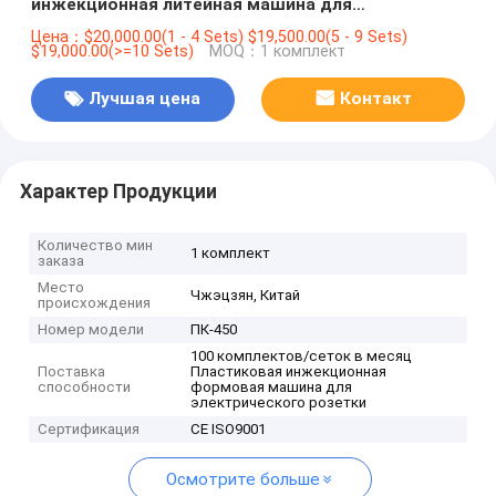
инжекционная литейная машина для
электрической розетки
Цена：$20,000.00(1 - 4 Sets) $19,500.00(5 - 9 Sets)
$19,000.00(>=10 Sets)
MOQ：1 комплект
Лучшая цена
Контакт
Характер Продукции
Количество мин
1 комплект
заказа
Место
Чжэцзян, Китай
происхождения
Номер модели
ПК-450
100 комплектов/сеток в месяц
Поставка
Пластиковая инжекционная
способности
формовая машина для
электрического розетки
Сертификация
CE ISO9001
Осмотрите больше