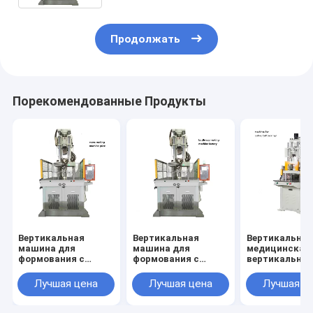
Продолжать
Порекомендованные Продукты
Вертикальная
Вертикальная
Вертикальна
машина для
машина для
медицинская
формования с
формования с
вертикальна
помощью впрыска
помощью впрыска
машина для
формования 
Лучшая цена
Лучшая цена
Лучшая ц
производств
мячей для го