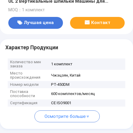
UL 2 Вертикальные шпильки Машины для
изготовления розетки
MOQ：1 комплект
Лучшая цена
Контакт
Характер Продукции
Количество мин
1 комплект
заказа
Место
Чжэцзян, Китай
происхождения
Номер модели
PT-450DM
Поставка
600 комплектов/месяц
способности
Сертификация
CE ISO9001
Осмотрите больше