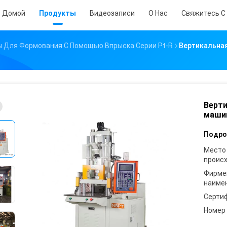
Домой
Продукты
Видеозаписи
О Нас
Свяжитесь С
 Для Формования С Помощью Впрыска Серии Pt-R
Вертикальна
Верти
машин
Подро
Место
проис
Фирме
наиме
Серти
Номер