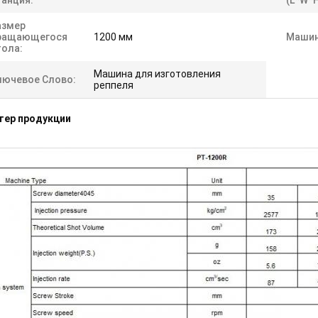
танция:
(L*W*H
азмер
ращающегося
1200 мм
Машин
тола:
Машина для изготовления
лючевое Слово:
реппеля
тер продукции