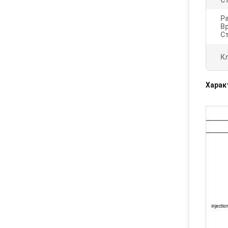
С
Р
В
С
К
Харак