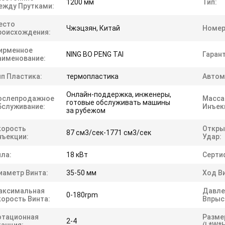
1200 мм
Тип:
ежду Прутками:
есто
Чжэцзян, Китай
Номер
роисхождения:
ирменное
NING BO PENG TAI
Гарант
аименование:
ип Пластика:
термопластика
Автом
Онлайн-поддержка, инженеры,
ослепродажное
Масса
готовые обслуживать машины
бслуживание:
Инъек
за рубежом
корость
Откр
87 см3/сек-1771 см3/сек
нъекции:
Удар:
ила:
18 кВт
Серти
иаметр Винта:
35-50 мм
Ход В
аксимальная
Давле
0-180rpm
корость Винта:
Впрыс
отационная
Разме
2-4