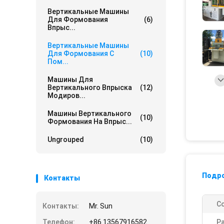
Вертикальные Машины
Для Формования
(6)
Впрыс...
Вертикальные Машины
Для Формования С
(10)
Пом...
Машины Для
Вертикального Впрыска
(12)
Модиров...
Машины Вертикального
(10)
Формования На Впрыс...
Ungrouped
(10)
Подр
Контакты
С
Контакты:
Mr. Sun
Телефон:
+86 13567916582
Р