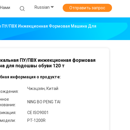
Russian
 Нами
Отправить запрос
я ПУ/ПВХ Инжекционная Формовая Машина Для
кальная ПУ/ПВХ инжекционная формовая
а для подошвы обуви 120 т
бная информация о продукте:
Чжэцзян, Китай
хождения:
нное
NING BO PENG TAI
нование:
фикация:
CE ISO9001
 модели:
PT-1200R