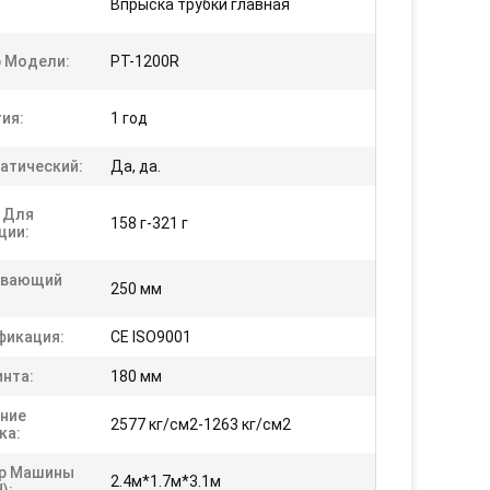
Впрыска трубки главная
 Модели:
PT-1200R
ия:
1 год
атический:
Да, да.
 Для
158 г-321 г
ции:
ывающий
250 мм
фикация:
CE ISO9001
инта:
180 мм
ние
2577 кг/см2-1263 кг/см2
ка:
р Машины
2.4м*1.7м*3.1м