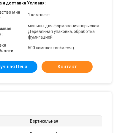
а и доставка Условия:
ество мин
1 комплект
:
машины для формования впрыском
вывая
Деревянная упаковка, обработка
и:
фумигацией
вка
500 комплектов/месяц
бности:
учшая Цена
Контакт
:
Вертикальная