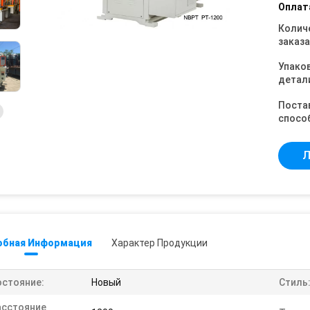
Оплат
Колич
заказа
Упако
детал
Поста
спосо
Л
обная Информация
Характер Продукции
остояние:
Новый
Стиль
асстояние