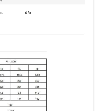
):
ы:
6.8t