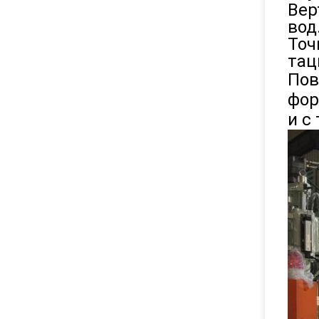
Вер
вод
Точ
тац
Пов
фор
и с