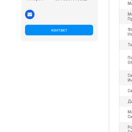
М
М
П
Ф
контакт
Н
Т
П
О
С
И
С
Д
М
С
Р