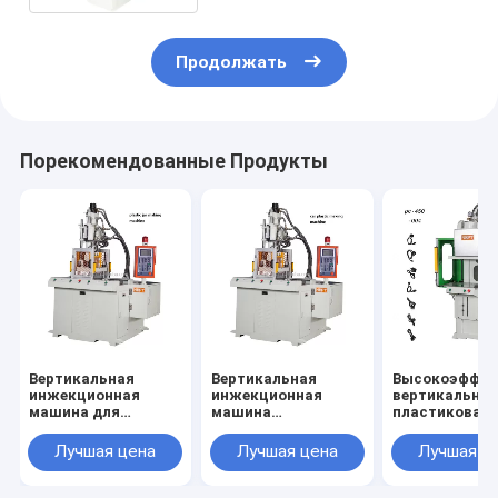
Продолжать
Порекомендованные Продукты
Вертикальная
Вертикальная
Высокоэффек
инжекционная
инжекционная
вертикальна
машина для
машина
пластиковая
изготовления
Автомобильная
инжекционна
пластиковых
машина для
литейная ма
Лучшая цена
Лучшая цена
Лучшая ц
горшков
изготовления
пластика