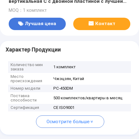
вертикальная С с двойной пластиной с лучшей
ценой
MOQ：1 комплект
Лучшая цена
Контакт
Характер Продукции
Количество мин
1 комплект
заказа
Место
Чжэцзян, Китай
происхождения
Номер модели
PC-450DM
Поставка
500 комплектов/квартиры в месяц
способности
Сертификация
CE ISO9001
Осмотрите больше