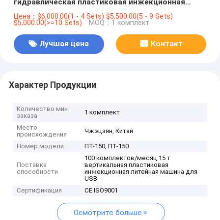
гидравлическая пластиковая инжекционная
литейная машина для USB
Цена：$6,000.00(1 - 4 Sets) $5,500.00(5 - 9 Sets)
$5,000.00(>=10 Sets)
MOQ：1 комплект
Лучшая цена
Контакт
Характер Продукции
Количество мин
1 комплект
заказа
Место
Чжэцзян, Китай
происхождения
Номер модели
ПТ-150, ПТ-150
100 комплектов/месяц 15 т
Поставка
вертикальная пластиковая
способности
инжекционная литейная машина для
USB
Сертификация
CE ISO9001
Осмотрите больше