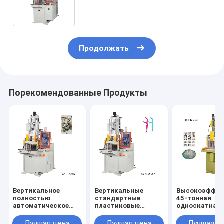
пластиковая инжекционная
литейная машина для USB
Продолжать
Порекомендованные Продукты
Вертикальное
Вертикальные
Высокоэффек
полностью
стандартные
45-тонная
автоматическое
пластиковые
односкатная
оборудование для
формовочные
шаттловая т
инжекционной
машины для
вертикальна
Лучшая цена
Лучшая цена
Лучшая ц