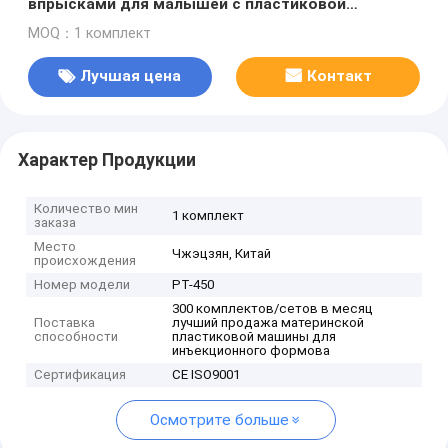
впрысками для малышей с пластиковой
пластиной мощностью 7,5 кВт
MOQ：1 комплект
Лучшая цена
Контакт
Характер Продукции
Количество мин
1 комплект
заказа
Место
Чжэцзян, Китай
происхождения
Номер модели
PT-450
300 комплектов/сетов в месяц
Поставка
лучший продажа материнской
способности
пластиковой машины для
инъекционного формова
Сертификация
CE ISO9001
Осмотрите больше