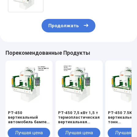
пластиной мощностью 7,5 кВт
Продолжать
Порекомендованные Продукты
PT-450
PT-450 7,5 кВт 1,5 т
PT-450 7.5KW
вертикальный
термопластическая
вертикальная
автомобиль бампер
вертикальная
тонн
делающий
воздушная
автоматичес
инжектор машины
фильтрация
машина для л
Лучшая цена
Лучшая цена
Лучшая ц
7,5 кВт
автоматическая
инжекцией