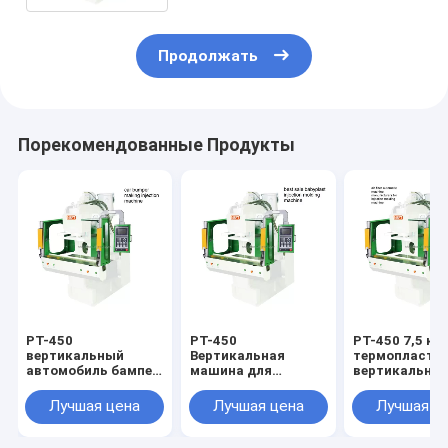
Продолжать
Порекомендованные Продукты
PT-450
PT-450
PT-450 7,5 кВт
вертикальный
Вертикальная
термопласти
автомобиль бампер
машина для
вертикальна
делающий
формования
воздушная
инжектор машины
впрысками для
фильтрация
Лучшая цена
Лучшая цена
Лучшая ц
7,5 кВт
малышей с
автоматичес
автоматически
пластиковой
пластиной