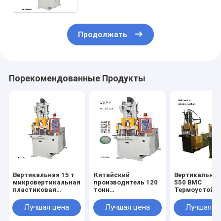
Продолжать
Порекомендованные Продукты
Вертикальная 15 т
Китайский
Вертикальная
микровертикальная
производитель 120
550 BMC
пластиковая
тонн
Термоустойч
инжекционная
высококачественной
вертикальна
литья
вертикальной
пластиковая
Лучшая цена
Лучшая цена
Лучшая ц
четырехколонной
бакелитная
инжекционной
инжекционна