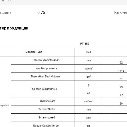
*W*H):
ашины:
0,75 т
Ключе
тер продукции