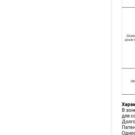
Хара
В зон
для с
Долго
Патен
Однос