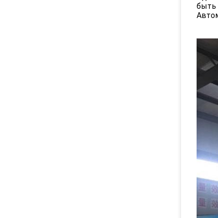
быть 
Автом