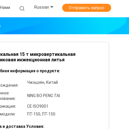
Russian
 Нами
Отправить запрос
я
кальная 15 т микровертикальная
иковая инжекционная литья
бная информация о продукте:
Чжэцзян, Китай
хождения:
нное
NING BO PENG TAI
нование:
фикация:
CE ISO9001
 модели:
ПТ-150, ПТ-150
а и доставка Условия: