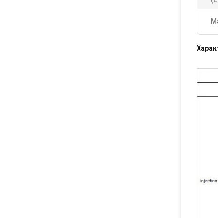
(L
М
Харак