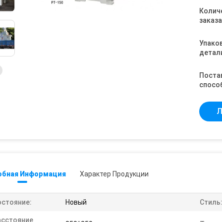
Колич
заказа
Упако
детал
Поста
спосо
Л
обная Информация
Характер Продукции
остояние:
Новый
Стиль
асстояние