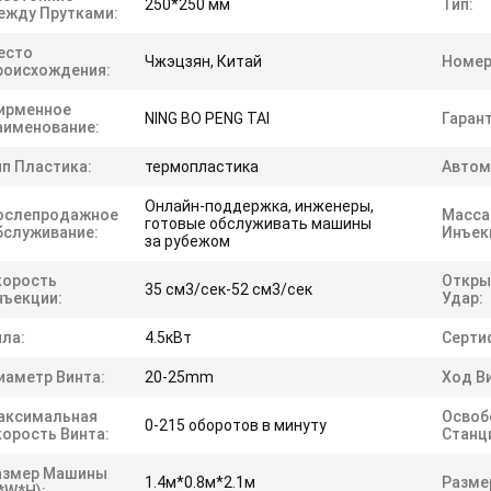
250*250 мм
Тип:
ежду Прутками:
есто
Чжэцзян, Китай
Номер
роисхождения:
ирменное
NING BO PENG TAI
Гарант
аименование:
ип Пластика:
термопластика
Автом
Онлайн-поддержка, инженеры,
ослепродажное
Масса
готовые обслуживать машины
бслуживание:
Инъек
за рубежом
корость
Откр
35 см3/сек-52 см3/сек
нъекции:
Удар:
ила:
4.5кВт
Серти
иаметр Винта:
20-25mm
Ход В
аксимальная
Освоб
0-215 оборотов в минуту
корость Винта:
Станц
азмер Машины
1.4м*0.8м*2.1м
Разме