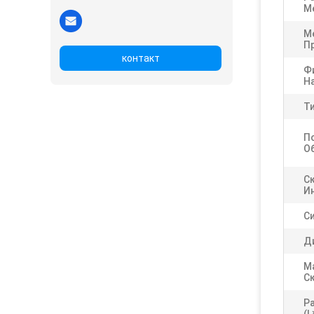
М
М
П
контакт
Ф
Н
Т
П
О
С
И
С
Д
М
С
Р