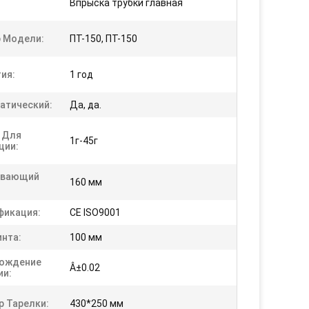
Впрыска трубки главная
 Модели:
ПТ-150, ПТ-150
ия:
1 год
атический:
Да, да.
 Для
1г-45г
ции:
ывающий
160 мм
фикация:
CE ISO9001
инта:
100 мм
ождение
Â±0.02
ии:
р Тарелки:
430*250 мм