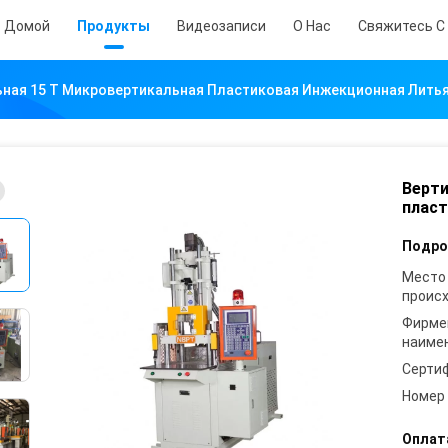
Домой
Продукты
Видеозаписи
О Нас
Свяжитесь С
ьная 15 Т Микровертикальная Пластиковая Инжекционная Лить
Верти
пласт
Подро
Место
проис
Фирме
наиме
Серти
Номер
Оплат