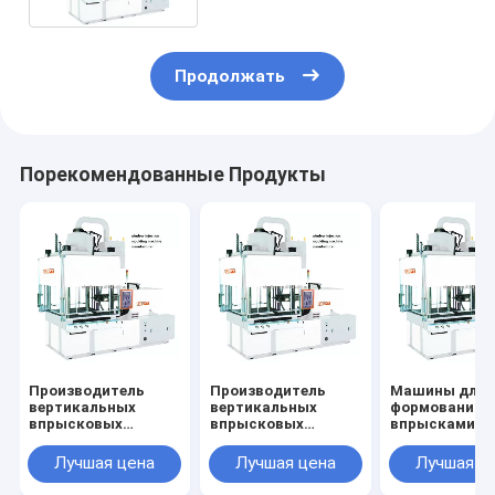
Продолжать
Порекомендованные Продукты
Производитель
Производитель
Машины для
вертикальных
вертикальных
формования
впрысковых
впрысковых
впрысками
литейных машин
литейных машин
babyplast VE
цена
Лучшая цена
Лучшая цена
Лучшая ц